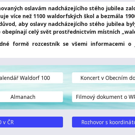
ovaných oslavám nadcházejícího stého jubilea zalo
tuje více než 1100 waldorfských škol a bezmála 19
 důvod, aby oslavy nadcházejícího stého jubilea by
é obepínají celý svět prostřednictvím místních „wal
dné formě rozcestník se všemi informacemi o j
alendář Waldorf 100
Koncert v Obecním 
Almanach
 v ČR
Rozhovor s koordinát