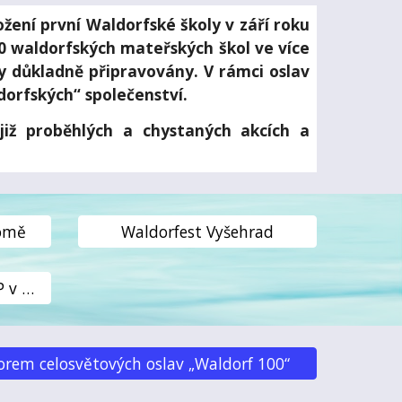
žení první Waldorfské školy v září roku
00 waldorfských mateřských škol ve více
ly důkladně připravovány. V rámci oslav
dorfských“ společenství.
iž proběhlých a chystaných akcích a
domě
Waldorfest Vyšehrad
Filmový dokument o WP v ČR
orem celosvětových oslav „Waldorf 100“