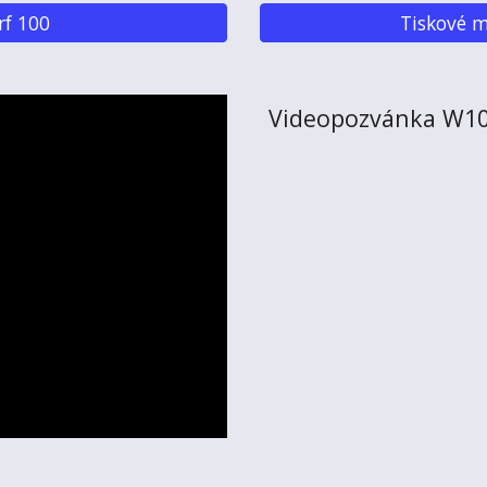
rf 100
Tiskové m
Videopozvánka W1