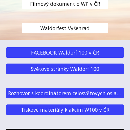
Filmový dokument o WP v ČR
Waldorfest Vyšehrad
FACEBOOK Waldorf 100 v ČR
Světové stránky Waldorf 100
Rozhovor s koordinátorem celosvětových oslav „Waldorf 100“
Tiskové materiály k akcím W100 v ČR